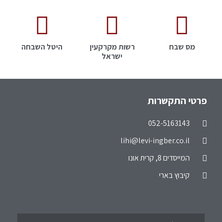
מס שבח
רשות מקרקעין
היטל השבחה
ישראל
פרטי התקשרות
lihi@levi-ingber.co.il
המייסדים 8, קרית אונו
קיבוץ בארי