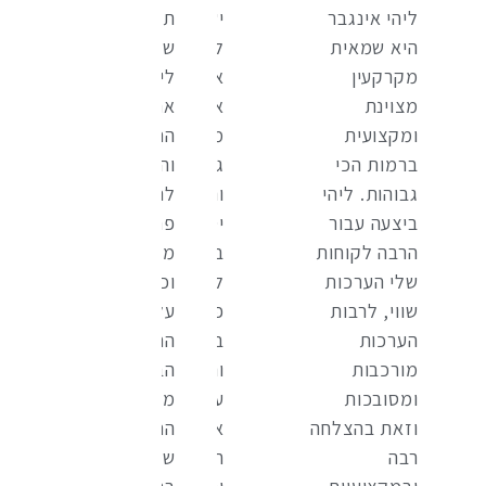
ליהי אינגבר
יש
תודה
היא שמאית
לה
שהפכת
מקרקעין
אחריות
לי
מצוינת
אישית
את
ומקצועית
מאוד
התהליך
ברמות הכי
גבוהה
והחוויה
גבוהות. ליהי
והיא
להרבה
ביצעה עבור
יסודית
פחות
הרבה לקוחות
בעבודתה.
מלחיצה,
שלי הערכות
ליהי
וכן
שווי, לרבות
פותרת
על
הערכות
בעיות
הרגשת
מורכבות
והכל
הביטחון
ומסובכות
עם
מהרגע
וזאת בהצלחה
אנרגיות
הראשון!
רבה
חיוביות
שמחה