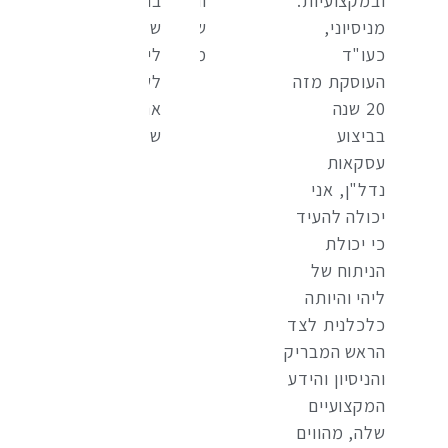
ובמקצועיות.
ותודעת
בהחלט
מניסיוני,
שירות
שיצא
כעו"ד
מעולה.
לי
העוסקת מזה
לשכור
20 שנה
את
בביצוע
שירותיך.
עסקאות
נדל"ן, אני
יכולה להעיד
כי יכולת
הניתוח של
ליהי והיותה
כלכלנית לצד
הראש המבריק
והניסיון והידע
המקצועיים
שלה, מהווים