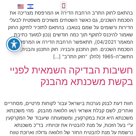
תחומי פעילות
קישורים שימושיים
בהתאם לחוק התו"ב הרחבת הדירה או המרפסת מצריכה את
הסכמת השכנים, גם כאשר השטחים משויכים משפטית לבעלי
הדירות ורשומים על שמם בטאבו. בהתאם לתזכיר לתיקון החוק
שאמור להיכנס לתוקף תוך כמה חודשים (נכון למועד כתיבת
המאמר 04/2021), תתאפשר הרחבת הדירה או המרפסת ללא
הסכמת השכנים. חוק התכנון והבניה: חוק התכנון והבניה,
התשכ"ה-1965 (להלן: "חוק התו"ב" […]
חשיבות הבדיקה השמאית לפניי
בקשת משכנתא מהבנק
חוות דעת לבנק נערכות בישראל עבור לקוחות פרטיים, מסחריים
ואחרים, לשם קבלת אשראי ו/או הלוואה מהבנק. מהי משכנתא:
משכנתא היא זכות במקרקעין, ומשמעותה שיעבוד של המקרקעין
ע"י בעל הזכות, על מנת להבטיח את זכויותיו. בד"כ משכנתא
נרשמת על מנת להבטיח החזר של הלוואה גדולה וארוכת טווח