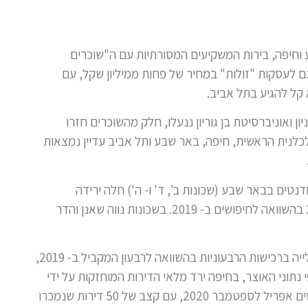
וחיפה, בירות המשקיעים המסורתיות עם ה"שוכרים
ם לעסקות "זולות" במחיר של פחות ממיליון שקל, עם
 ואוניברסיטת בן גוריון ננעלו, חלק מהשוכרים חזרו
כלנית הראשית, חיפה, באר שבע ותל אביב עדיין נמצאות
"2 עבורTheMarker , בשכונות הסטודנטים בבאר שבע (שכונות ב', ד' ו- ה') חלה ירידה
ממוצעת של 18.5% בחיפושים אחר דירות להשקעה במהלך 2020 בהשוואה לחיפושים ב- 2019. בשכונות נווה שאנן והדר
ברבעון השלישי של 2020, שבו חזרו המשקיעים לשוק, אכן חלה עלייה ברכישות הרבעוניות בהשוואה לרבעון המקביל ב- 2019,
כלות שנתית, עדיין לא מדובר על ההיקפים של 2019. לפי נתוני האוצר, בחיפה ירד מלאי הדירות המוחזקות על ידי
משקיעים באופן המשמעותי ביותר ביחס לכל עיר אחרת בין החודשים אפריל לספטמבר 2020, עם קצב של 50 דירות שנמכרו