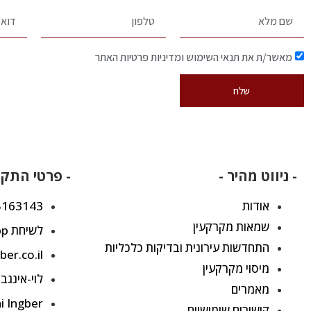
מאשר/ת את תנאי השימוש ומדיניות פרטיות האתר
שלח
- ניווט מהיר -
- פרטי התקש
אודות
5163143
שמאות מקרקעין
לשיחת WhatsApp
התחדשות עירונית ובדיקות כלכליות
ber.co.il
מיסוי מקרקעין
לוי-אינגב
מאמרים
hi Ingber
קישורים שימושיים