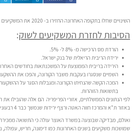
השינויים שחלו בתקופה האחרונה החזירו ב- 2020 את המשקיעים לשוק. אך רבים מהם גם יצאו ממנו ומכרו דירות בהפסד.
הסיבות לחזרת המשקיעים לשוק
:
הורדת מס הרכישה מ- 8% ל- 5%.
ירידת הריבית הריאלית של בנק ישראל.
הירידה בריבית הממוצעת על המשכנתאות בחודשים האחרונ
השמיים שנסגרו בעקבות משבר הקורונה, והפכו את ההשקעות 
המכה הקשה שהנחיתו הקורונה ומגבלות הסגר על ההשקעות 
בתשואות הזוהרות.
לפי הנתונים הממשלתיים, אזורי הפריפריה הם אלה שהובילו את ה
באזור ת"א והמרכז חווה האטה ורצף ירידות שנמשך כבר 4 רבעונים.
ואולם, מבדיקה שבוצעה במשרד האוצר עולה כי התשואה ממכירת 
שמושכות משקיעים בשנים האחרונות כמו דימונה, חריש, עפולה, נתי